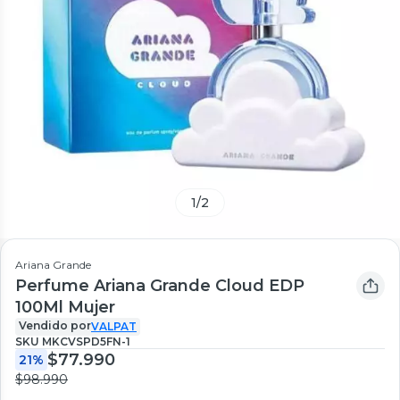
1
/
2
Ariana Grande
Perfume Ariana Grande Cloud EDP
100Ml Mujer
Vendido por
VALPAT
SKU
MKCVSPD5FN-1
$77.990
21%
$98.990