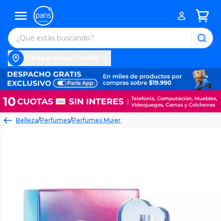
Entregar en Las Condes
Belleza
/
Perfumes
/
Perfumes Mujer