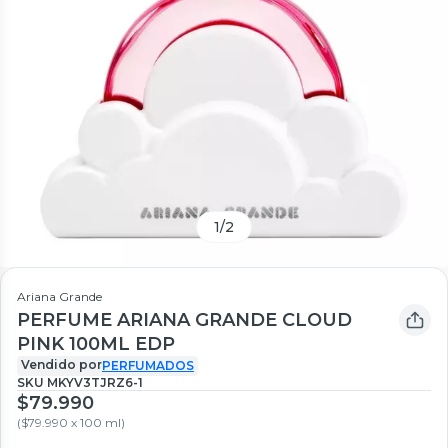
1
/
2
Ariana Grande
PERFUME ARIANA GRANDE CLOUD
PINK 100ML EDP
Vendido por
PERFUMADOS
SKU
MKYV3TJRZ6-1
$79.990
(
$79.990 x 100 ml
)