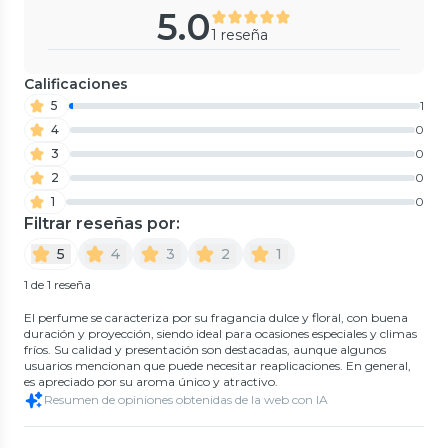
5.0
1 reseña
Calificaciones
5
1
4
0
3
0
2
0
1
0
Filtrar reseñas por:
5
4
3
2
1
1 de 1 reseña
El perfume se caracteriza por su fragancia dulce y floral, con buena
duración y proyección, siendo ideal para ocasiones especiales y climas
fríos. Su calidad y presentación son destacadas, aunque algunos
usuarios mencionan que puede necesitar reaplicaciones. En general,
es apreciado por su aroma único y atractivo.
Resumen de opiniones obtenidas de la web con IA