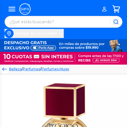
Entregar en Las Condes
Belleza
/
Perfumes
/
Perfumes Mujer