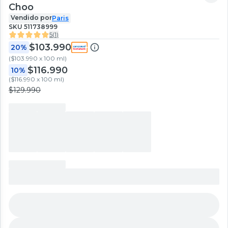
Choo
Vendido por
Paris
SKU
511738999
5
(
1
)
$103.990
20%
(
$103.990 x 100 ml
)
$116.990
10%
(
$116.990 x 100 ml
)
$129.990