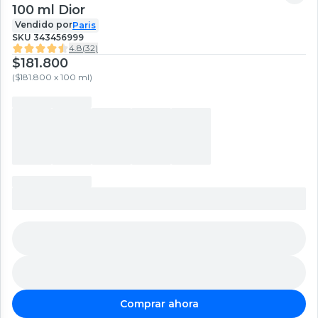
100 ml Dior
Vendido por
Paris
SKU
343456999
4.8
(
32
)
$181.800
(
$181.800 x 100 ml
)
Comprar ahora