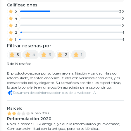
Calificaciones
5
30
4
0
3
0
2
1
1
1
Filtrar reseñas por:
5
4
3
2
1
3 de 14 reseñas
El producto destaca por su buen aroma, fijación y calidad. Ha sido
reformulado, manteniendo similitudes con versiones anteriores, y es
considerado bello y elegante. Su tamaño es acorde a las expectativas,
lo que lo convierte en una opción apreciada para uso continuo.
Resumen de opiniones obtenidas de la web con IA
Marcelo
June 2020
Reformulación 2020
No es la misma EDP antigua, ya que la reformularon (nuevo frasco).
Comparte similitud con la antigua, pero no es idéntica...