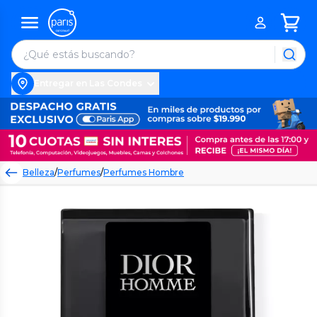
Entregar en Las Condes
Belleza
/
Perfumes
/
Perfumes Hombre