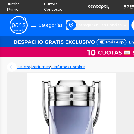
Jumbo
Puntos
Prime
Cencosud
Categorías
Entregar en Las Condes
Belleza
/
Perfumes
/
Perfumes Hombre