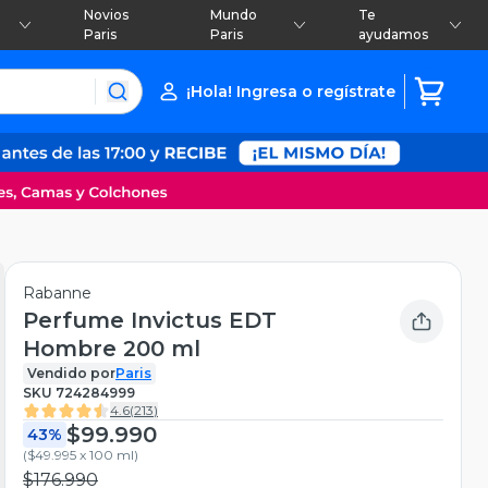
Novios
Mundo
Te
Paris
Paris
ayudamos
¡Hola! Ingresa o regístrate
Rabanne
Perfume Invictus EDT
Hombre 200 ml
Vendido por
Paris
SKU
724284999
4.6
(
213
)
$99.990
43%
(
$49.995 x 100 ml
)
$176.990