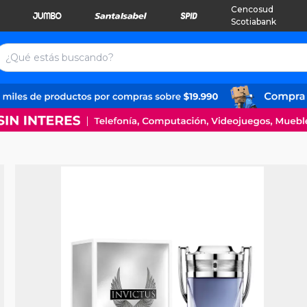
Cencosud
Scotiabank