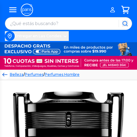
Entregar en Las Condes
Belleza
/
Perfumes
/
Perfumes Hombre