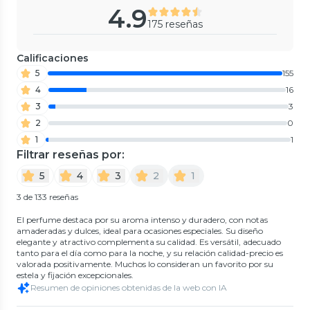
4.9
175 reseñas
Calificaciones
5
155
4
16
3
3
2
0
1
1
Filtrar reseñas por:
5
4
3
2
1
3 de 133 reseñas
El perfume destaca por su aroma intenso y duradero, con notas
amaderadas y dulces, ideal para ocasiones especiales. Su diseño
elegante y atractivo complementa su calidad. Es versátil, adecuado
tanto para el día como para la noche, y su relación calidad-precio es
valorada positivamente. Muchos lo consideran un favorito por su
estela y fijación excepcionales.
Resumen de opiniones obtenidas de la web con IA