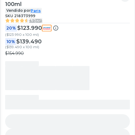
100ml
Vendido por
Paris
SKU
218373999
4.9
(
175
)
$123.990
20%
(
$123.990 x 100 ml
)
$139.490
10%
(
$139.490 x 100 ml
)
$154.990