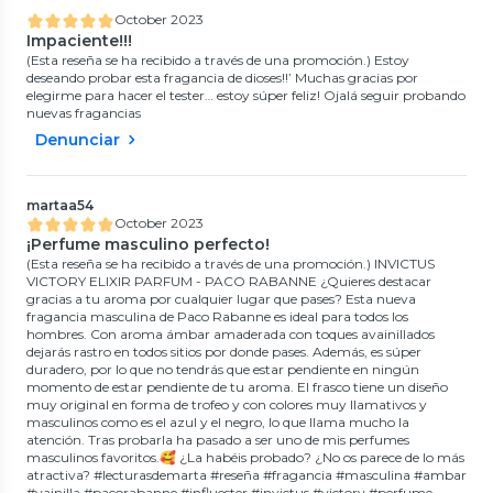
October 2023
Impaciente!!!
(Esta reseña se ha recibido a través de una promoción.) Estoy
deseando probar esta fragancia de dioses!!’ Muchas gracias por
elegirme para hacer el tester… estoy súper feliz! Ojalá seguir probando
nuevas fragancias
Denunciar
martaa54
October 2023
¡Perfume masculino perfecto!
(Esta reseña se ha recibido a través de una promoción.) INVICTUS
VICTORY ELIXIR PARFUM - PACO RABANNE ¿Quieres destacar
gracias a tu aroma por cualquier lugar que pases? Esta nueva
fragancia masculina de Paco Rabanne es ideal para todos los
hombres. Con aroma ámbar amaderada con toques avainillados
dejarás rastro en todos sitios por donde pases. Además, es súper
duradero, por lo que no tendrás que estar pendiente en ningún
momento de estar pendiente de tu aroma. El frasco tiene un diseño
muy original en forma de trofeo y con colores muy llamativos y
masculinos como es el azul y el negro, lo que llama mucho la
atención. Tras probarla ha pasado a ser uno de mis perfumes
masculinos favoritos.🥰 ¿La habéis probado? ¿No os parece de lo más
atractiva? #lecturasdemarta #reseña #fragancia #masculina #ambar
#vainilla #pacorabanne #influester #invictus #victory #perfume