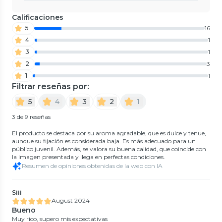
Calificaciones
5
16
4
1
3
1
2
3
1
1
Filtrar reseñas por:
5
4
3
2
1
3 de 9 reseñas
El producto se destaca por su aroma agradable, que es dulce y tenue,
aunque su fijación es considerada baja. Es más adecuado para un
público juvenil. Además, se valora su buena calidad, que coincide con
la imagen presentada y llega en perfectas condiciones.
Resumen de opiniones obtenidas de la web con IA
Siii
August 2024
Bueno
Muy rico, supero mis expectativas