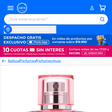
Entregar en Las Condes
Belleza
/
Perfumes
/
Perfumes Mujer