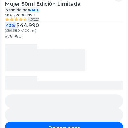
Mujer 50ml Edición Limitada
Vendido por
Paris
SKU
728869999
4.3
(
22
)
$44.990
43%
(
$89.980 x 100 ml
)
$79.990
Comprar ahora