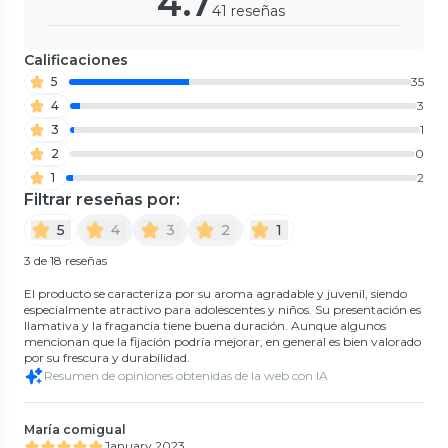
4.7
41 reseñas
Calificaciones
5
35
4
3
3
1
2
0
1
2
Filtrar reseñas por:
5
4
3
2
1
3 de 18 reseñas
El producto se caracteriza por su aroma agradable y juvenil, siendo
especialmente atractivo para adolescentes y niños. Su presentación es
llamativa y la fragancia tiene buena duración. Aunque algunos
mencionan que la fijación podría mejorar, en general es bien valorado
por su frescura y durabilidad.
Resumen de opiniones obtenidas de la web con IA
María comigual
January 2023