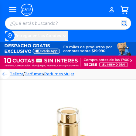
Entregar en Las Condes
Belleza
/
Perfumes
/
Perfumes Mujer