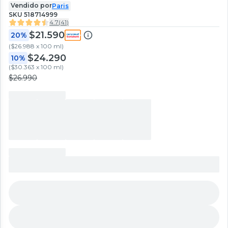
Vendido por
Paris
SKU
518714999
4.7
(
41
)
$21.590
20%
(
$26.988 x 100 ml
)
$24.290
10%
(
$30.363 x 100 ml
)
$26.990