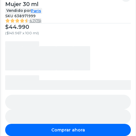
Mujer 30 ml
Vendido por
Paris
SKU
638971999
4.7
(
75
)
$44.990
(
$149.967 x 100 ml
)
Comprar ahora