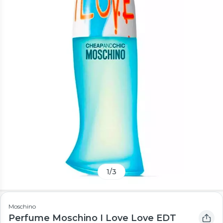
1
/
3
Moschino
Perfume Moschino I Love Love EDT