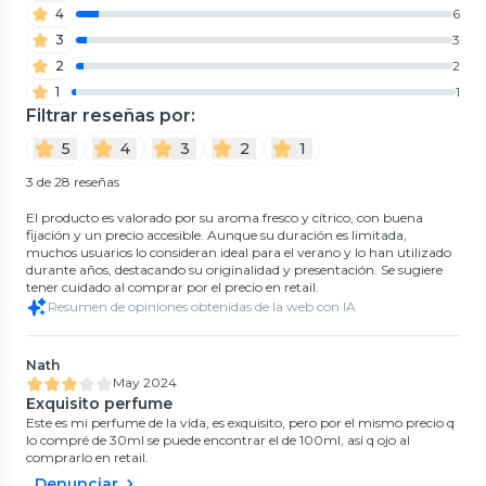
4
6
3
3
2
2
1
1
Filtrar reseñas por:
5
4
3
2
1
3 de 28 reseñas
El producto es valorado por su aroma fresco y cítrico, con buena
fijación y un precio accesible. Aunque su duración es limitada,
muchos usuarios lo consideran ideal para el verano y lo han utilizado
durante años, destacando su originalidad y presentación. Se sugiere
tener cuidado al comprar por el precio en retail.
Resumen de opiniones obtenidas de la web con IA
Nath
May 2024
Exquisito perfume
Este es mi perfume de la vida, es exquisito, pero por el mismo precio q
lo compré de 30ml se puede encontrar el de 100ml, así q ojo al
comprarlo en retail.
Denunciar