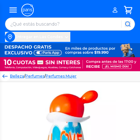
Entregar en Las Condes
Belleza
/
Perfumes
/
Perfumes Mujer