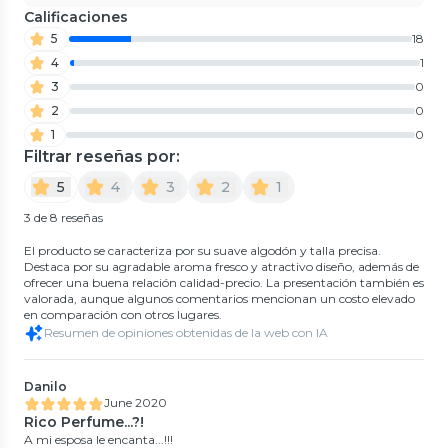
Calificaciones
5
18
4
1
3
0
2
0
1
0
Filtrar reseñas por:
5
4
3
2
1
3 de 8 reseñas
El producto se caracteriza por su suave algodón y talla precisa.
Destaca por su agradable aroma fresco y atractivo diseño, además de
ofrecer una buena relación calidad-precio. La presentación también es
valorada, aunque algunos comentarios mencionan un costo elevado
en comparación con otros lugares.
Resumen de opiniones obtenidas de la web con IA
Danilo
June 2020
Rico Perfume...?!
A mi esposa le encanta...!!!