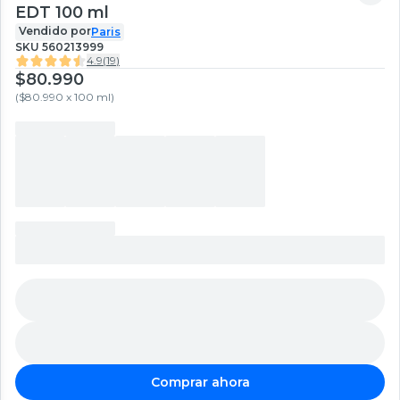
EDT 100 ml
Vendido por
Paris
SKU
560213999
4.9
(
19
)
$80.990
(
$80.990 x 100 ml
)
Comprar ahora