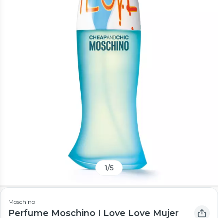
1
/
5
Moschino
Perfume Moschino I Love Love Mujer