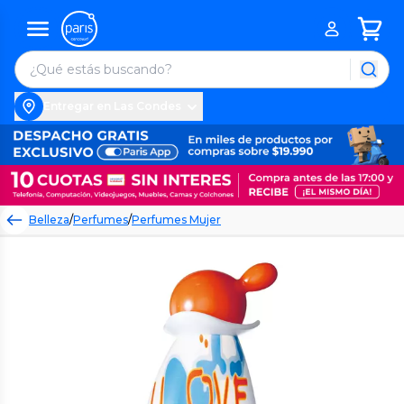
Entregar en Las Condes
Belleza
/
Perfumes
/
Perfumes Mujer