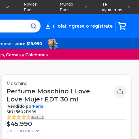
Novios
Mundo
Te
Paris
Paris
ayudamos
¡Hola! Ingresa o regístrate
Moschino
Perfume Moschino I Love
Love Mujer EDT 30 ml
Vendido por
Paris
SKU
560211999
4.6
(
20
)
$45.990
(
$153.300 x 100 ml
)