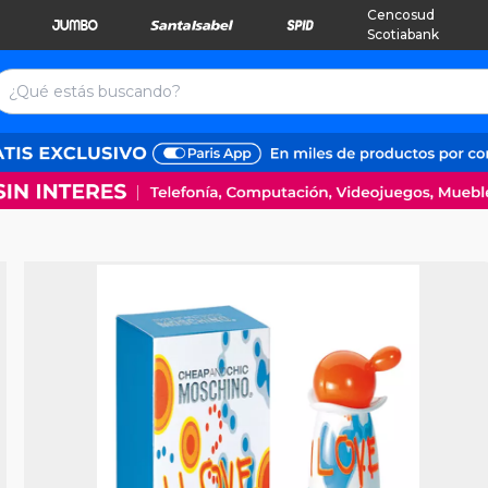
Cencosud
Scotiabank