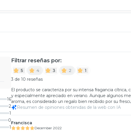
Filtrar reseñas por:
5
4
3
2
1
3 de 10 reseñas
El producto se caracteriza por su intensa fragancia cítrica, 
y especialmente apreciado en verano. Aunque algunos menc
16
aroma, es considerado un regalo bien recibido por su frescu
2
Resumen de opiniones obtenidas de la web con IA
1
0
Francisca
1
December 2022