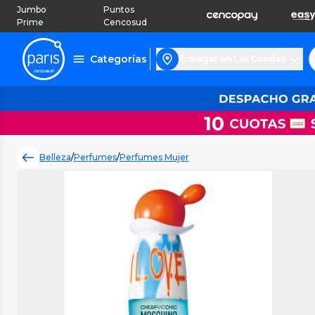
Jumbo
Puntos
Prime
Cencosud
Categorías
Entregar en Las Condes
Belleza
/
Perfumes
/
Perfumes Mujer