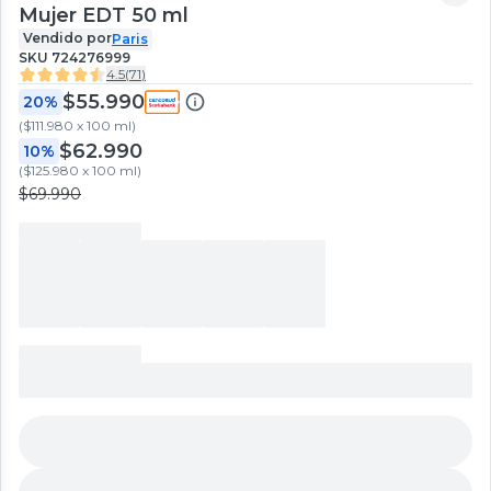
Mujer EDT 50 ml
Vendido por
Paris
SKU
724276999
4.5
(
71
)
$55.990
20%
(
$111.980 x 100 ml
)
$62.990
10%
(
$125.980 x 100 ml
)
$69.990