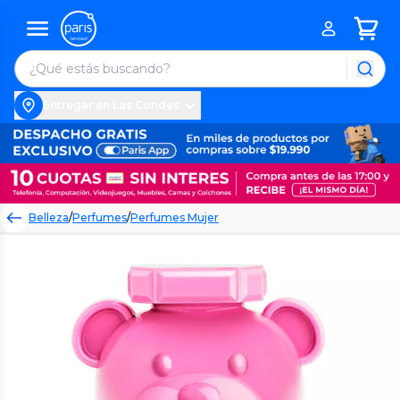
Entregar en Las Condes
Belleza
/
Perfumes
/
Perfumes Mujer