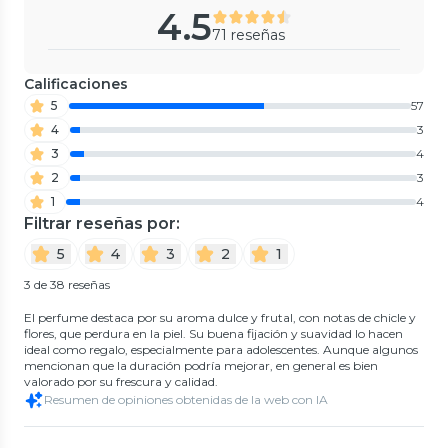
4.5
71 reseñas
Calificaciones
5
57
4
3
3
4
2
3
1
4
Filtrar reseñas por:
5
4
3
2
1
3 de 38 reseñas
El perfume destaca por su aroma dulce y frutal, con notas de chicle y
flores, que perdura en la piel. Su buena fijación y suavidad lo hacen
ideal como regalo, especialmente para adolescentes. Aunque algunos
mencionan que la duración podría mejorar, en general es bien
valorado por su frescura y calidad.
Resumen de opiniones obtenidas de la web con IA