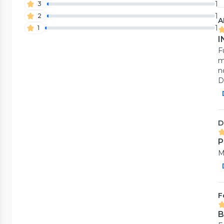
1
3
1
2
A
1
1
I
F
m
n
D
D
P
M
F
B