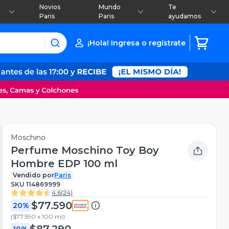
Novios
Mundo
Te
Paris
Paris
ayudamos
¡Hola! Ingresa o regístrate
Moschino
Perfume Moschino Toy Boy
Hombre EDP 100 ml
Vendido por
Paris
SKU
114869999
4.6
(
24
)
$77.590
20%
(
$77.590 x 100 ml
)
$87.290
10%