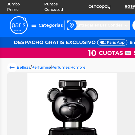
Jumbo
Puntos
Prime
Cencosud
Categorías
Entregar en Las Condes
Belleza
/
Perfumes
/
Perfumes Hombre