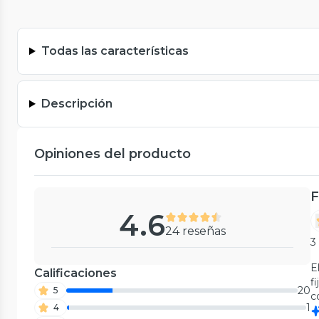
Todas las características
Descripción
Opiniones del producto
F
4.6
24 reseñas
3
E
Calificaciones
f
20
5
c
1
4