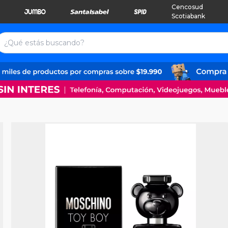
Cencosud
Scotiabank