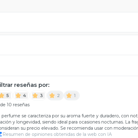
iltrar reseñas por:
5
4
3
2
1
 de 10 reseñas
l perfume se caracteriza por su aroma fuerte y duradero, con n
ijación y longevidad, siendo ideal para ocasiones nocturnas. La f
onsideran su precio elevado. Se recomienda usar con moderación
Resumen de opiniones obtenidas de la web con IA