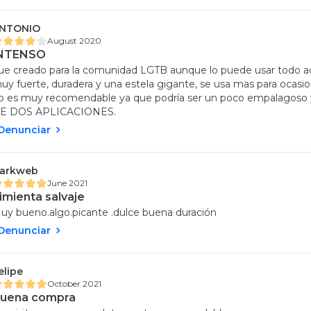
NTONIO
August 2020
NTENSO
ue creado para la comunidad LGTB aunque lo puede usar todo aqu
uy fuerte, duradera y una estela gigante, se usa mas para ocasio
o es muy recomendable ya que podría ser un poco empalagoso y 
E DOS APLICACIONES.
Denunciar
arkweb
June 2021
imienta salvaje
uy bueno.algo.picante .dulce buena duración
Denunciar
elipe
October 2021
uena compra