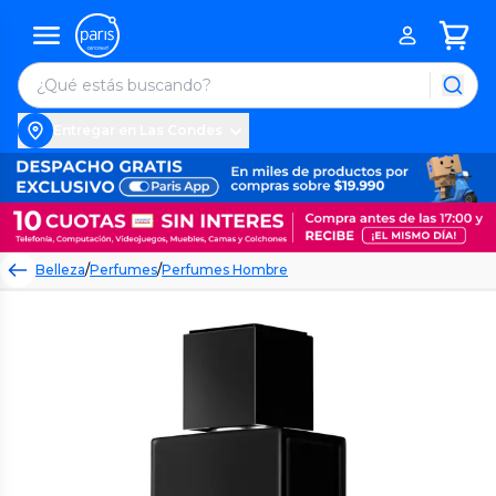
Entregar en Las Condes
Belleza
/
Perfumes
/
Perfumes Hombre