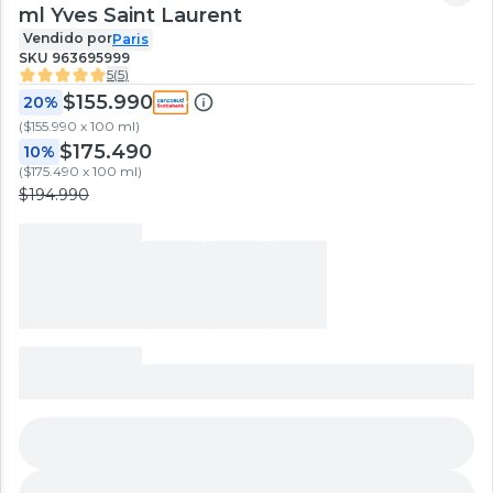
ml Yves Saint Laurent
Vendido por
Paris
SKU
963695999
5
(
5
)
$155.990
20%
(
$155.990 x 100 ml
)
$175.490
10%
(
$175.490 x 100 ml
)
$194.990