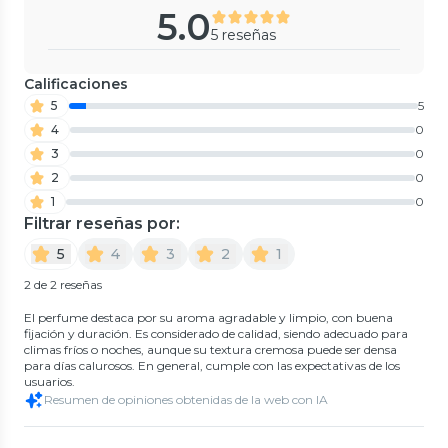
5.0
5 reseñas
Calificaciones
5
5
4
0
3
0
2
0
1
0
Filtrar reseñas por:
5
4
3
2
1
2 de 2 reseñas
El perfume destaca por su aroma agradable y limpio, con buena
fijación y duración. Es considerado de calidad, siendo adecuado para
climas fríos o noches, aunque su textura cremosa puede ser densa
para días calurosos. En general, cumple con las expectativas de los
usuarios.
Resumen de opiniones obtenidas de la web con IA