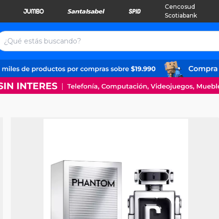
Cencosud
Scotiabank