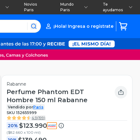
Novios
Mundo
Te
Paris
Paris
ayudamos
¡Hola! Ingresa o regístrate
Rabanne
Perfume Phantom EDT
Hombre 150 ml Rabanne
Vendido por
Paris
SKU
152655999
4.9
(
199
)
$123.990
20%
(
$82.660 x 100 ml
)
$139.490
10%