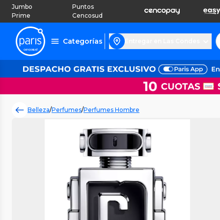
Jumbo
Puntos
Prime
Cencosud
Categorías
Entregar en Las Condes
Belleza
/
Perfumes
/
Perfumes Hombre