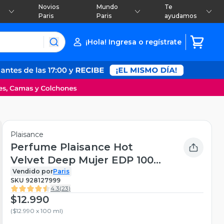
Novios
Mundo
Te
Paris
Paris
ayudamos
¡Hola! Ingresa o regístrate
Plaisance
Perfume Plaisance Hot
Velvet Deep Mujer EDP 100
ml
Vendido por
Paris
SKU
928127999
4.3
(
23
)
$12.990
(
$12.990 x 100 ml
)