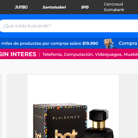
Cencosud
Scotiabank