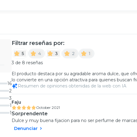
Filtrar reseñas por:
5
4
3
2
1
3 de 8 reseñas
El producto destaca por su agradable aroma dulce, que ofr
lo convierte en una opción atractiva para quienes buscan fr
16
Resumen de opiniones obtenidas de la web con IA
2
3
Faju
1
October 2021
1
Sorprendente
Dulce y muy buena fijacion para no ser perfume de marcas
Denunciar