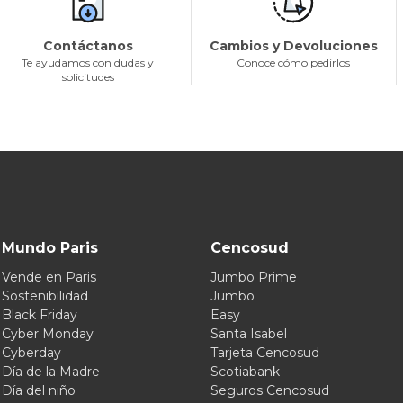
Contáctanos
Cambios y Devoluciones
Te ayudamos con dudas y
Conoce cómo pedirlos
solicitudes
Mundo Paris
Cencosud
Vende en Paris
Jumbo Prime
Sostenibilidad
Jumbo
Black Friday
Easy
Cyber Monday
Santa Isabel
Cyberday
Tarjeta Cencosud
Día de la Madre
Scotiabank
Día del niño
Seguros Cencosud