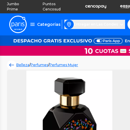
Jumbo
Puntos
Prime
Cencosud
Categorías
Entregar en Las Condes
Belleza
/
Perfumes
/
Perfumes Mujer