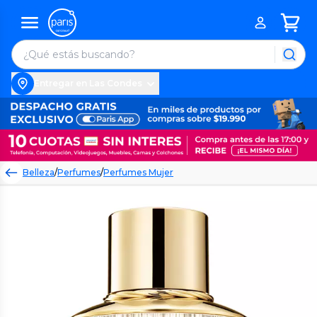
Entregar en Las Condes
Belleza
/
Perfumes
/
Perfumes Mujer