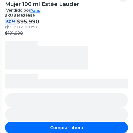
Mujer 100 ml Estée Lauder
Vendido por
Paris
SKU
816929999
$95.990
50%
(
$95.990 x 100 ml
)
$191.990
Comprar ahora