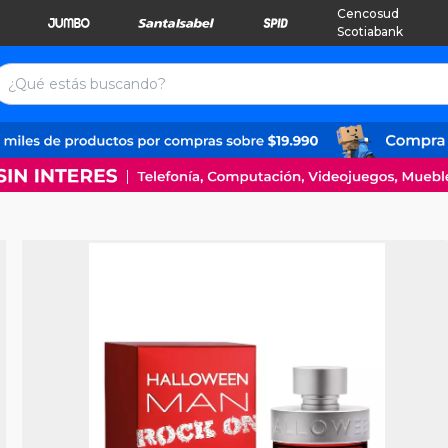
Cencosud
Scotiabank