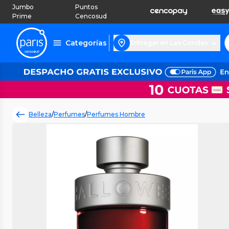
Jumbo
Puntos
Prime
Cencosud
Categorías
Entregar en Las Condes
Belleza
/
Perfumes
/
Perfumes Hombre