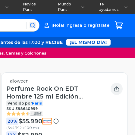
Novios
Mundo
Te
Paris
Paris
ayudamos
¡Hola! Ingresa o regístrate
Halloween
Perfume Rock On EDT
Hombre 125 ml Edición
Limitada Halloween
Vendido por
Paris
SKU
398640999
4.6
(
96
)
$55.990
20%
(
$44.792 x 100 ml
)
$62.990
10%