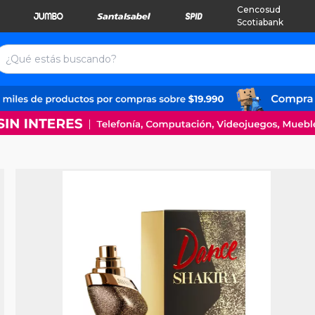
Cencosud
Scotiabank