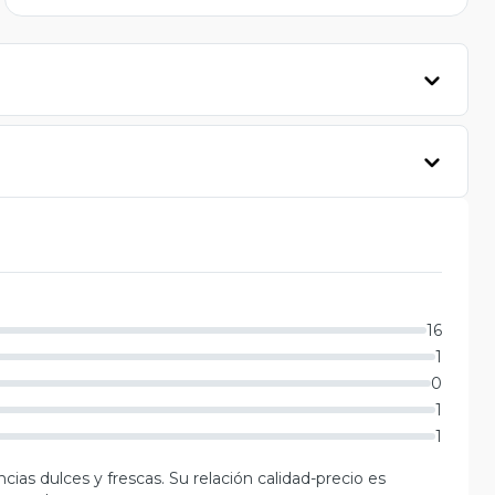
16
1
0
1
1
cias dulces y frescas. Su relación calidad-precio es