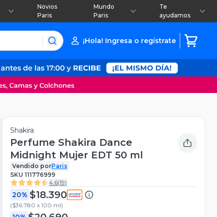
Novios
Mundo
Te
Paris
Paris
ayudamos
¡Hola! Ingresa o regístrate
Shakira
Perfume Shakira Dance
Midnight Mujer EDT 50 ml
Vendido por
Paris
SKU
111776999
4.6
(
19
)
$18.390
20%
(
$36.780 x 100 ml
)
$20.690
10%