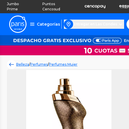
Jumbo
Puntos
Prime
Cencosud
Categorías
Entregar en Las Condes
Belleza
/
Perfumes
/
Perfumes Mujer