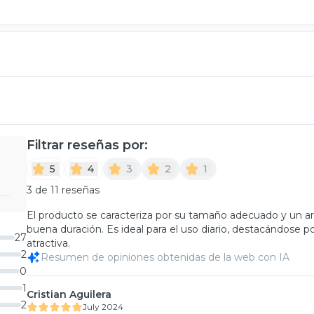
Filtrar reseñas por:
5
4
3
2
1
3 de 11 reseñas
El producto se caracteriza por su tamaño adecuado y un ar
buena duración. Es ideal para el uso diario, destacándose p
27
atractiva.
2
Resumen de opiniones obtenidas de la web con IA
0
1
Cristian Aguilera
2
July 2024