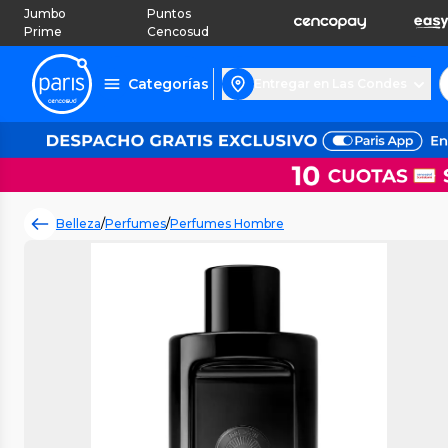
Jumbo
Puntos
Prime
Cencosud
Categorías
Entregar en Las Condes
Belleza
/
Perfumes
/
Perfumes Hombre