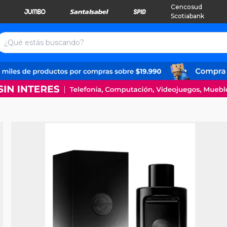
Cencosud
Scotiabank