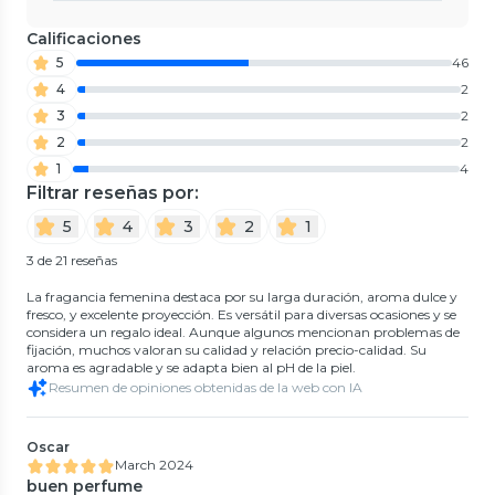
Calificaciones
5
46
4
2
3
2
2
2
1
4
Filtrar reseñas por:
5
4
3
2
1
3 de 21 reseñas
La fragancia femenina destaca por su larga duración, aroma dulce y
fresco, y excelente proyección. Es versátil para diversas ocasiones y se
considera un regalo ideal. Aunque algunos mencionan problemas de
fijación, muchos valoran su calidad y relación precio-calidad. Su
aroma es agradable y se adapta bien al pH de la piel.
Resumen de opiniones obtenidas de la web con IA
Oscar
March 2024
buen perfume