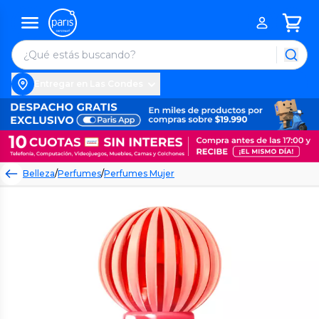
Entregar en Las Condes
Belleza
/
Perfumes
/
Perfumes Mujer