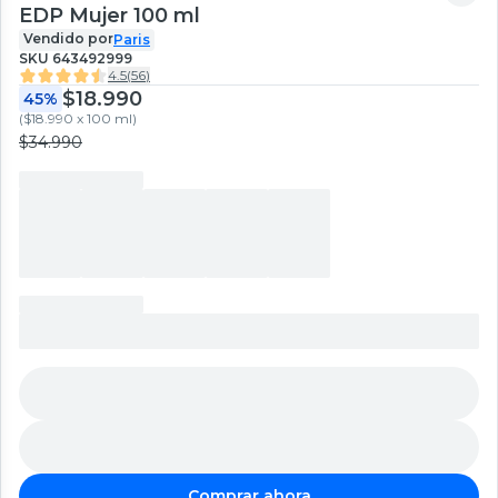
EDP Mujer 100 ml
Vendido por
Paris
SKU
643492999
4.5
(
56
)
$18.990
45%
(
$18.990 x 100 ml
)
$34.990
Comprar ahora