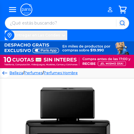
Entregar en Las Condes
Belleza
/
Perfumes
/
Perfumes Hombre