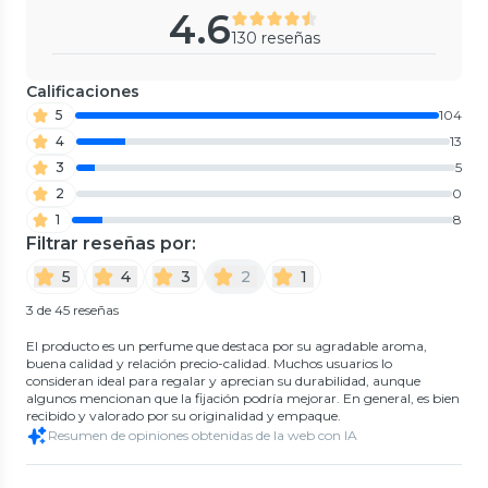
4.6
130 reseñas
Calificaciones
5
104
4
13
3
5
2
0
1
8
Filtrar reseñas por:
5
4
3
2
1
3 de 45 reseñas
El producto es un perfume que destaca por su agradable aroma,
buena calidad y relación precio-calidad. Muchos usuarios lo
consideran ideal para regalar y aprecian su durabilidad, aunque
algunos mencionan que la fijación podría mejorar. En general, es bien
recibido y valorado por su originalidad y empaque.
Resumen de opiniones obtenidas de la web con IA