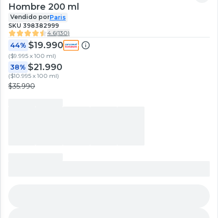
Hombre 200 ml
Vendido por
Paris
SKU
398382999
4.6
(
130
)
$19.990
44%
(
$9.995 x 100 ml
)
$21.990
38%
(
$10.995 x 100 ml
)
$35.990