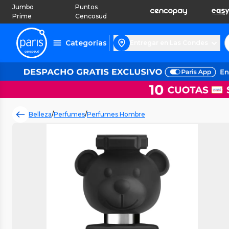
Jumbo
Puntos
Prime
Cencosud
Categorías
Entregar en Las Condes
Belleza
/
Perfumes
/
Perfumes Hombre