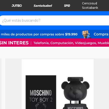
Cencosud
Scotiabank