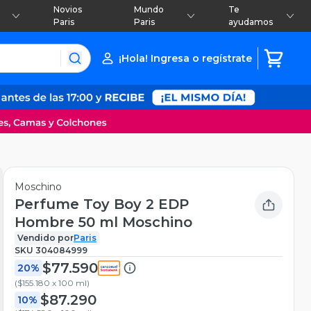
Novios
Mundo
Te
Paris
Paris
ayudamos
¡Hola! Ingresa o regístrate
Moschino
Perfume Toy Boy 2 EDP
Hombre 50 ml Moschino
Vendido por
Paris
SKU
304084999
$77.590
20%
(
$155.180 x 100 ml
)
$87.290
10%