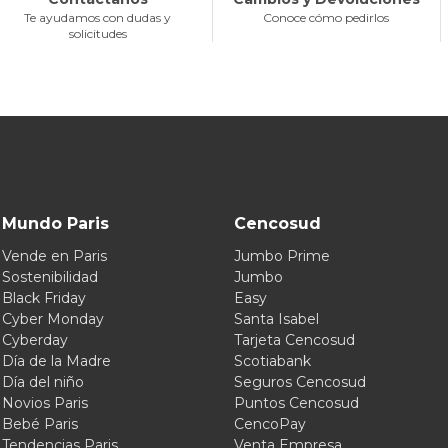
Te ayudamos con dudas y
Conoce cómo pedirlos
solicitudes
Mundo Paris
Cencosud
Vende en Paris
Jumbo Prime
Sostenibilidad
Jumbo
Black Friday
Easy
Cyber Monday
Santa Isabel
Cyberday
Tarjeta Cencosud
Día de la Madre
Scotiabank
Día del niño
Seguros Cencosud
Novios Paris
Puntos Cencosud
Bebé Paris
CencoPay
Tendencias Paris
Venta Empresa