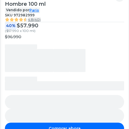
Hombre 100 ml
Vendido por
Paris
SKU
972982999
4.8
(
40
)
$57.990
40%
(
$57.990 x 100 ml
)
$96.990
Comprar ahora