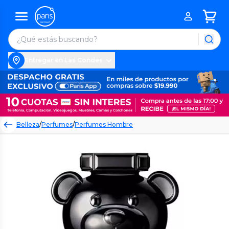
Entregar en Las Condes
Belleza
/
Perfumes
/
Perfumes Hombre