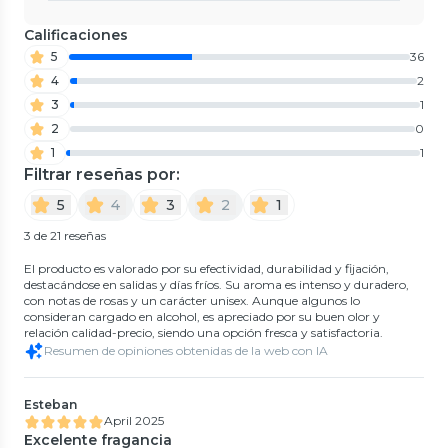
Calificaciones
5
36
4
2
3
1
2
0
1
1
Filtrar reseñas por:
5
4
3
2
1
3 de 21 reseñas
El producto es valorado por su efectividad, durabilidad y fijación,
destacándose en salidas y días fríos. Su aroma es intenso y duradero,
con notas de rosas y un carácter unisex. Aunque algunos lo
consideran cargado en alcohol, es apreciado por su buen olor y
relación calidad-precio, siendo una opción fresca y satisfactoria.
Resumen de opiniones obtenidas de la web con IA
Esteban
April 2025
Excelente fragancia