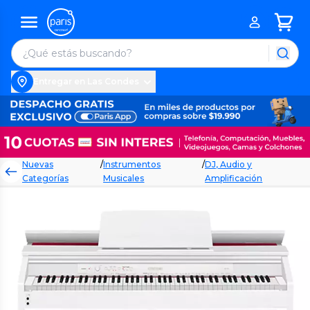
Entregar en Las Condes
Nuevas
/
Instrumentos
/
DJ, Audio y
Categorías
Musicales
Amplificación