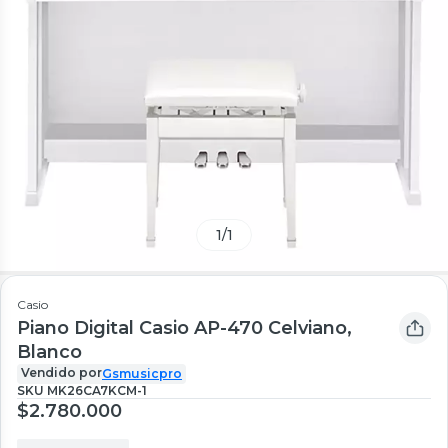
1
/
1
Casio
Piano Digital Casio AP-470 Celviano,
Blanco
Vendido por
Gsmusicpro
SKU
MK26CA7KCM-1
$2.780.000