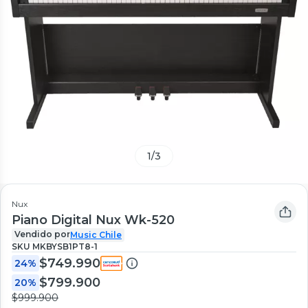
1
/
3
Nux
Piano Digital Nux Wk-520
Vendido por
Music Chile
SKU
MKBYSB1PT8-1
$749.990
24%
$799.900
20%
$999.900