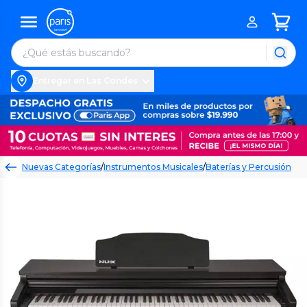
Entregar en Las Condes
Nuevas Categorías
/
Instrumentos Musicales
/
Baterías y Percusión