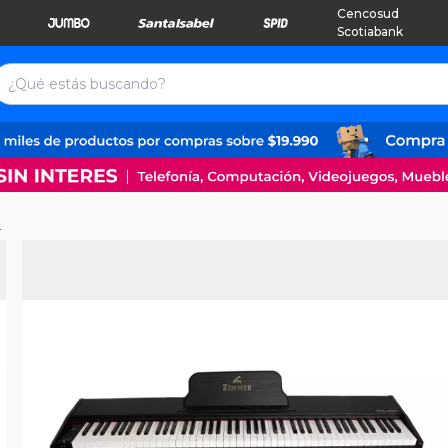
Cencosud
Scotiabank
n