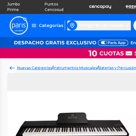
Jumbo
Puntos
Prime
Cencosud
Categorías
Entregar en Las Condes
Nuevas Categorías
/
Instrumentos Musicales
/
Baterías y Percusió