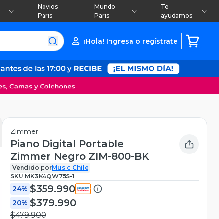
Novios
Mundo
Te
Paris
Paris
ayudamos
¡Hola! Ingresa o regístrate
Zimmer
Piano Digital Portable
Zimmer Negro ZIM-800-BK
Vendido por
Music Chile
SKU
MK3K4QW75S-1
$359.990
24%
$379.990
20%
$479.900