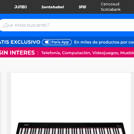
Cencosud
Scotiabank
n