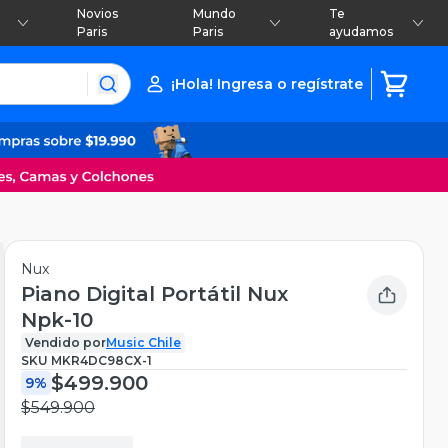
Novios
Mundo
Te
Paris
Paris
ayudamos
¡Hola! Ingresa o regístrate
Nux
Piano Digital Portátil Nux
Npk-10
Vendido por
Music Chile
SKU
MKR4DC98CX-1
$499.900
9%
$549.900