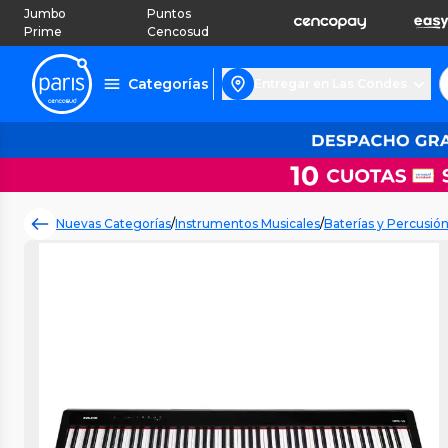
Jumbo
Puntos
Prime
Cencosud
Categorías
Entregar en Las Condes
Nuevas Categorías
/
Instrumentos Musicales
/
Baterías y Percusió