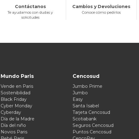
Contáctanos
Cambios y Devoluciones
Te ayudamos con dudas y
Conoce cómo pedirlos
solicitudes
Mundo Paris
Cencosud
Vende en Paris
Jumbo Prime
Sostenibilidad
Jumbo
Black Friday
Easy
Cyber Monday
Santa Isabel
Cyberday
Tarjeta Cencosud
Día de la Madre
Scotiabank
Día del niño
Seguros Cencosud
Novios Paris
Puntos Cencosud
Bebé Paris
CencoPay