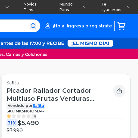
Novios
Mundo
Te
Paris
Paris
ayudamos
¡Hola! Ingresa o regístrate
Safita
Picador Rallador Cortador
Multiuso Frutas Verduras
Vegetales Celeste
Vendido por
Safita
SKU
MK5N61OMJ4-1
1
(
1
)
$5.490
31%
$7.990