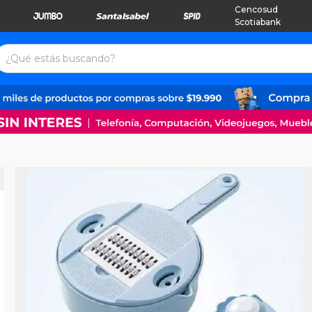
Cencosud
Scotiabank