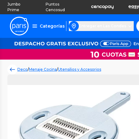
Jumbo
Puntos
Prime
Cencosud
Categorías
Entregar en Las Condes
Deco
/
Menaje Cocina
/
Utensilios y Accesorios