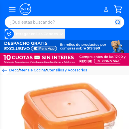
Entregar en Las Condes
Deco
/
Menaje Cocina
/
Utensilios y Accesorios