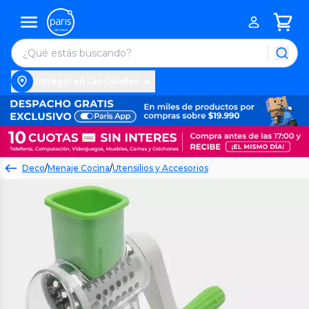
Entregar en Las Condes
Deco
/
Menaje Cocina
/
Utensilios y Accesorios