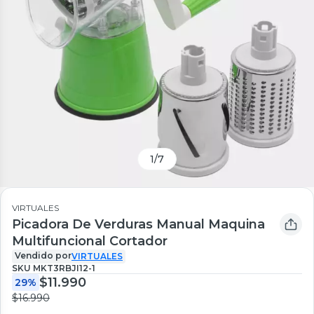
1
/
7
VIRTUALES
Picadora De Verduras Manual Maquina
Multifuncional Cortador
Vendido por
VIRTUALES
SKU
MKT3RBJI12-1
$11.990
29%
$16.990