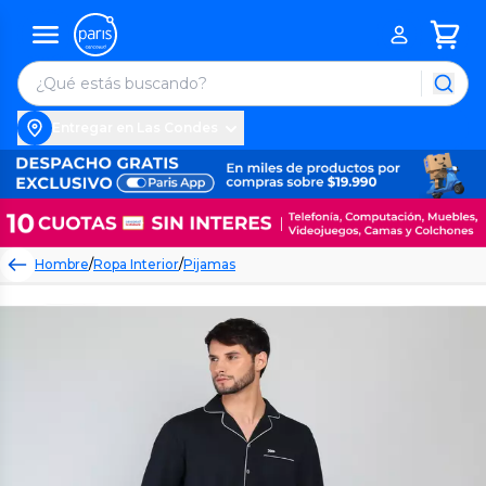
Entregar en Las Condes
Hombre
/
Ropa Interior
/
Pijamas