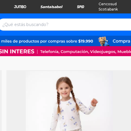
Cencosud
Scotiabank