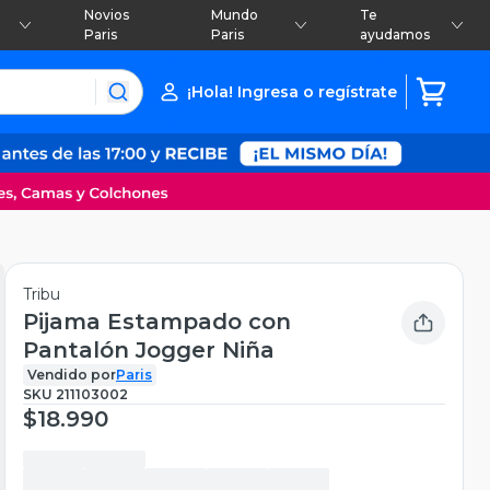
Novios
Mundo
Te
Paris
Paris
ayudamos
¡Hola! Ingresa o regístrate
Tribu
Pijama Estampado con
Pantalón Jogger Niña
Vendido por
Paris
SKU
211103002
$18.990