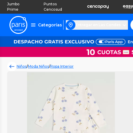
Jumbo
Puntos
Prime
Cencosud
Categorías
Entregar en Las Condes
Niños
/
Moda Niños
/
Ropa Interior