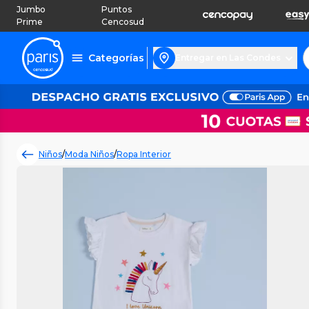
Jumbo
Puntos
Prime
Cencosud
Categorías
Entregar en Las Condes
Niños
/
Moda Niños
/
Ropa Interior