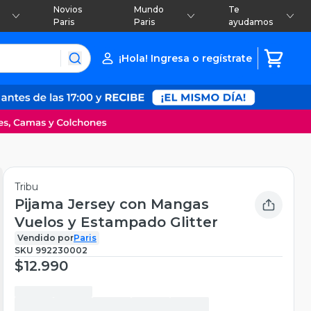
Novios
Mundo
Te
Paris
Paris
ayudamos
¡Hola! Ingresa o regístrate
Tribu
Pijama Jersey con Mangas
Vuelos y Estampado Glitter
Vendido por
Paris
SKU
992230002
$12.990