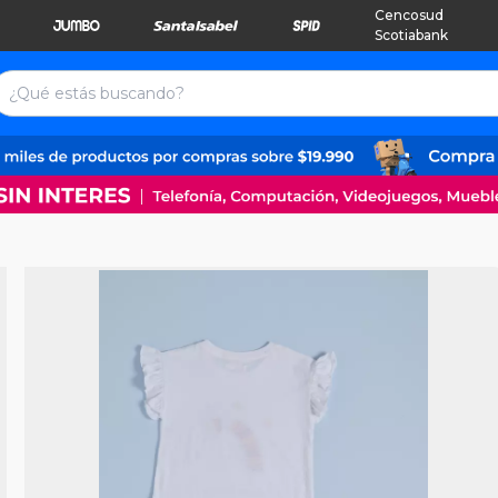
Cencosud
Scotiabank