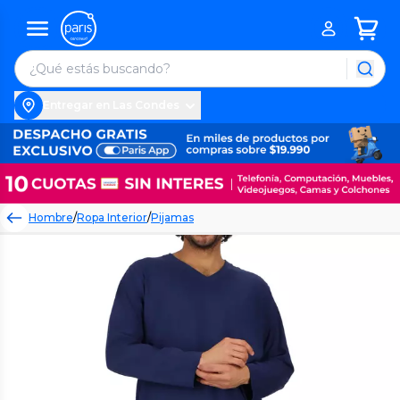
Entregar en Las Condes
Hombre
/
Ropa Interior
/
Pijamas