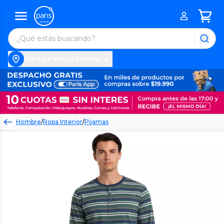
Entregar en Las Condes
Hombre
/
Ropa Interior
/
Pijamas