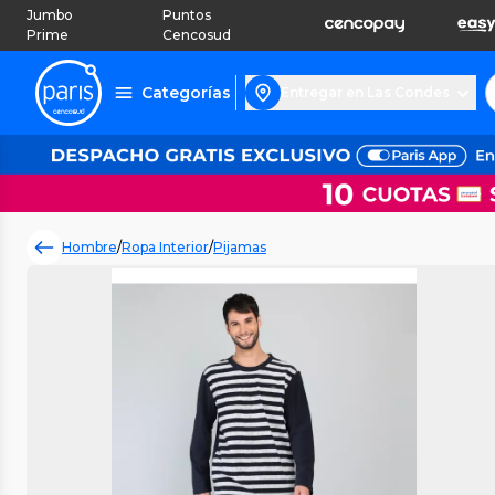
Jumbo
Puntos
Prime
Cencosud
Categorías
Entregar en Las Condes
Hombre
/
Ropa Interior
/
Pijamas