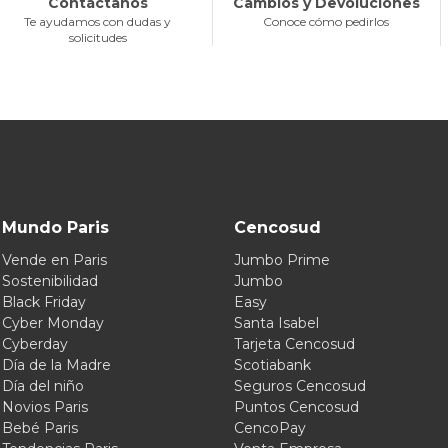
Contáctanos
Cambios y Devoluciones
Te ayudamos con dudas y
Conoce cómo pedirlos
solicitudes
Mundo Paris
Cencosud
Vende en Paris
Jumbo Prime
Sostenibilidad
Jumbo
Black Friday
Easy
Cyber Monday
Santa Isabel
Cyberday
Tarjeta Cencosud
Día de la Madre
Scotiabank
Día del niño
Seguros Cencosud
Novios Paris
Puntos Cencosud
Bebé Paris
CencoPay