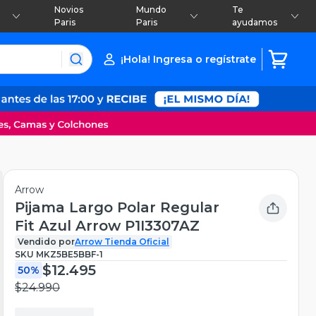
Novios
Mundo
Te
Paris
Paris
ayudamos
¡Hola! Ingresa o regístrate
Arrow
Pijama Largo Polar Regular
Fit Azul Arrow P1I3307AZ
Vendido por
Arrow Tienda Oficial
SKU
MKZ5BE5BBF-1
$12.495
50%
$24.990