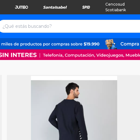
Cencosud
Scotiabank