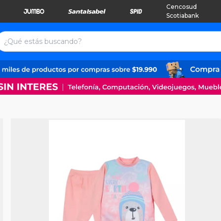
Cencosud
Scotiabank