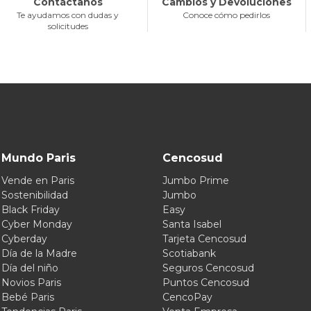
Contáctanos
Cambios y Devoluciones
Te ayudamos con dudas y
Conoce cómo pedirlos
solicitudes
Mundo Paris
Cencosud
Vende en Paris
Jumbo Prime
Sostenibilidad
Jumbo
Black Friday
Easy
Cyber Monday
Santa Isabel
Cyberday
Tarjeta Cencosud
Día de la Madre
Scotiabank
Día del niño
Seguros Cencosud
Novios Paris
Puntos Cencosud
Bebé Paris
CencoPay