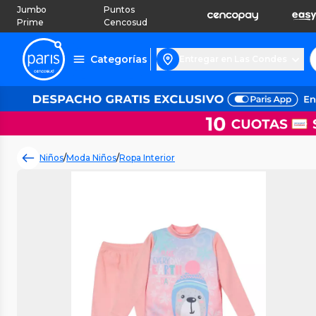
Jumbo
Puntos
Prime
Cencosud
Categorías
Entregar en Las Condes
Niños
/
Moda Niños
/
Ropa Interior