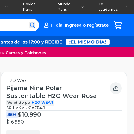
Novios
Mundo
Te
Paris
Paris
ayudamos
¡Hola! Ingresa o regístrate
H2O Wear
Pijama Niña Polar
Sustentable H2O Wear Rosa
Vendido por
H2O WEAR
SKU
MKMUK1V7P4-1
$10.990
35%
$16.990