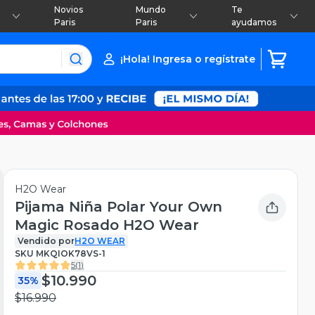
Novios
Mundo
Te
Paris
Paris
ayudamos
¡Hola! Ingresa o regístrate
H2O Wear
Pijama Niña Polar Your Own
Magic Rosado H2O Wear
Vendido por
H2O WEAR
SKU
MKQIOK78VS-1
5
(
1
)
$10.990
35%
$16.990