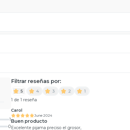
Filtrar reseñas por:
5
4
3
2
1
1 de 1 reseña
Carol
June 2024
1
Buen producto
0
Excelente pijama preciso el grosor,