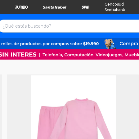
Cencosud
Scotiabank