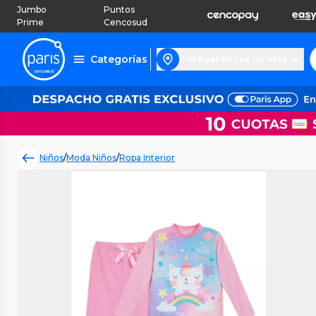
Jumbo
Puntos
Prime
Cencosud
Categorías
Entregar en Las Condes
Niños
/
Moda Niños
/
Ropa Interior