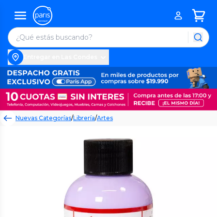
Entregar en Las Condes
Nuevas Categorías
/
Librería
/
Artes