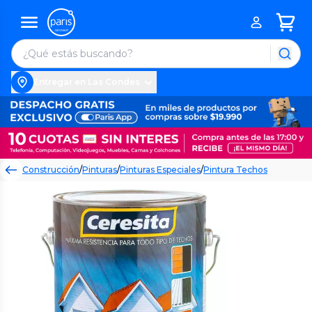
Entregar en Las Condes
Construcción
/
Pinturas
/
Pinturas Especiales
/
Pintura Techos