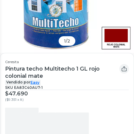
1
/
2
Ceresita
Pintura techo Multitecho 1 GL rojo
colonial mate
Vendido por
Easy
SKU
EA83C40AU7-1
$47.690
(
$9.351 x lt
)