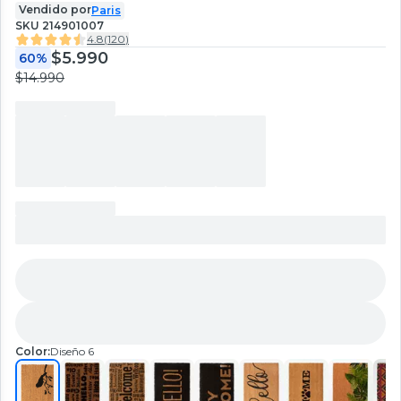
Vendido por
Paris
SKU
214901007
4.8
(
120
)
$5.990
60%
$14.990
Color:
Diseño 6