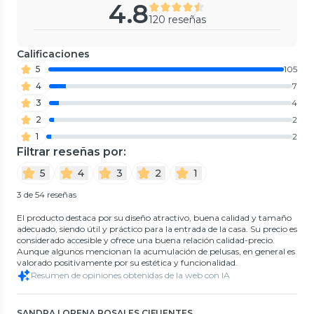
4.8
120 reseñas
Calificaciones
5
105
4
7
3
4
2
2
1
2
Filtrar reseñas por:
5
4
3
2
1
3 de 54 reseñas
El producto destaca por su diseño atractivo, buena calidad y tamaño
adecuado, siendo útil y práctico para la entrada de la casa. Su precio es
considerado accesible y ofrece una buena relación calidad-precio.
Aunque algunos mencionan la acumulación de pelusas, en general es
valorado positivamente por su estética y funcionalidad.
Resumen de opiniones obtenidas de la web con IA
SANDRA LORENA ROSALES CIFUENTES