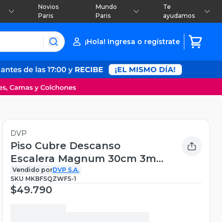
Novios
Mundo
Te
Paris
Paris
ayudamos
¡Hola! Ingresa o regístrate
DVP
Piso Cubre Descanso
Escalera Magnum 30cm 3mts
Negro Dvp
Vendido por
DVP S.A.
SKU
MKBFSQZWFS-1
$49.790