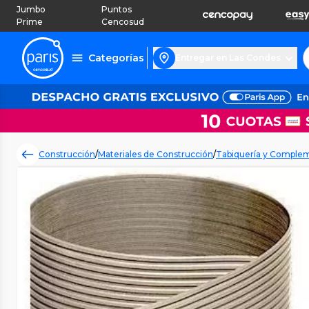
Jumbo
Puntos
Prime
Cencosud
Categorías
Entregar en Las Condes
Construcción
/
Materiales de Construcción
/
Tabiquería y Comple