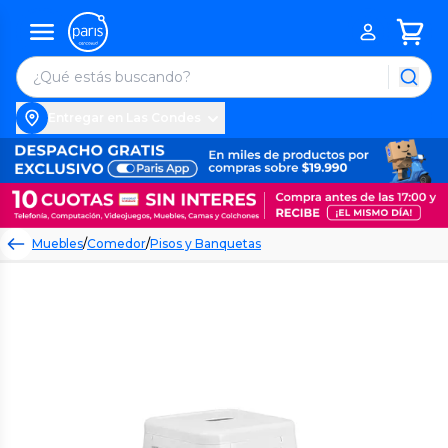
Entregar en Las Condes
Muebles
/
Comedor
/
Pisos y Banquetas