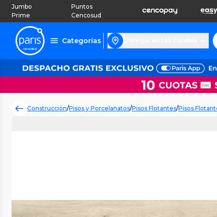
Jumbo
Puntos
Prime
Cencosud
Categorías
Entregar en Las Condes
Construcción
/
Pisos y Porcelanatos
/
Pisos Flotantes
/
Pisos Flotant