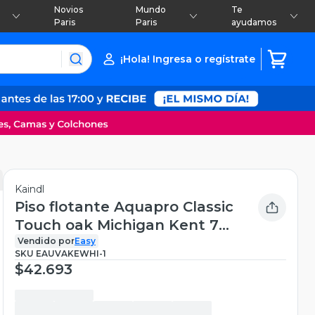
Novios
Mundo
Te
Paris
Paris
ayudamos
¡Hola! Ingresa o regístrate
Kaindl
Piso flotante Aquapro Classic
Touch oak Michigan Kent 7
mm 2.67 m2
Vendido por
Easy
SKU
EAUVAKEWHI-1
$42.693