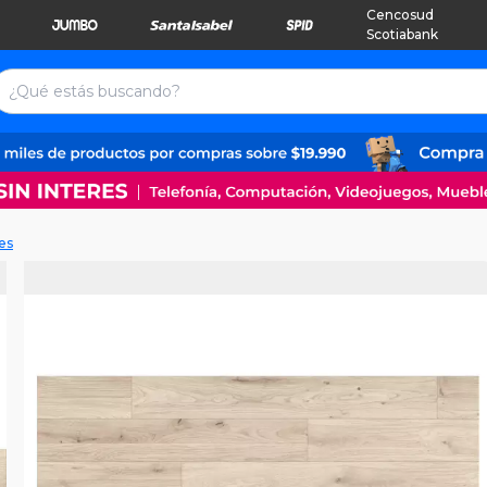
Cencosud
Scotiabank
es