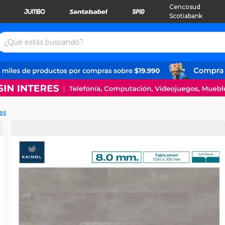
Cencosud
Scotiabank
es