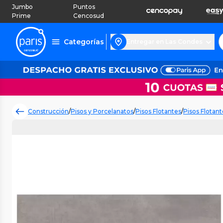
Jumbo
Puntos
Prime
Cencosud
Categorías
Entregar en Las Condes
Construcción
/
Pisos y Porcelanatos
/
Pisos Flotantes
/
Pisos Flotant