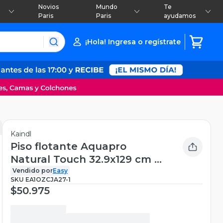
Novios
Mundo
Te
Paris
Paris
ayudamos
¡Hola! Ingresa o regístrate
Kaindl
Piso flotante Aquapro
Natural Touch 32.9x129 cm 8
mm 2.55 m2
Vendido por
Easy
SKU
EA1OZCJA27-1
$50.975