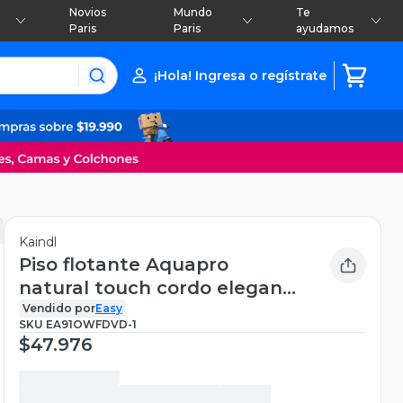
Novios
Mundo
Te
Paris
Paris
ayudamos
¡Hola! Ingresa o regístrate
Kaindl
Piso flotante Aquapro
natural touch cordo elegante
19.3x138.3 cm 8 mm 2.40 m2
Vendido por
Easy
SKU
EA91OWFDVD-1
$47.976