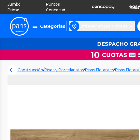
Jumbo
Puntos
Prime
Cencosud
Categorías
Entregar en Las Condes
Construcción
/
Pisos y Porcelanatos
/
Pisos Flotantes
/
Pisos Flotant