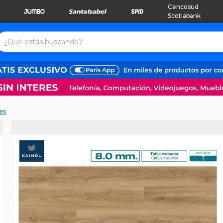
Cencosud
Scotiabank
es