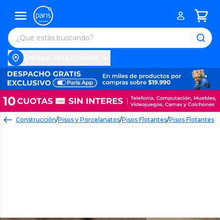
Entregar en Las Condes
Construcción
/
Pisos y Porcelanatos
/
Pisos Flotantes
/
Pisos Flotantes