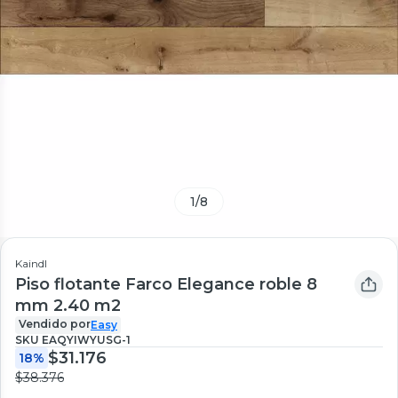
1
/
8
Kaindl
Piso flotante Farco Elegance roble 8
mm 2.40 m2
Vendido por
Easy
SKU
EAQYIWYUSG-1
$31.176
18%
$38.376