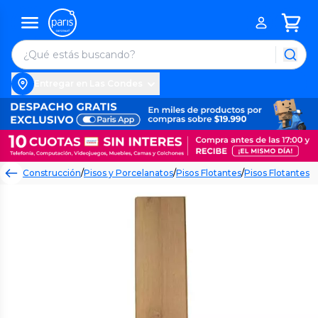
Entregar en Las Condes
Construcción
/
Pisos y Porcelanatos
/
Pisos Flotantes
/
Pisos Flotantes