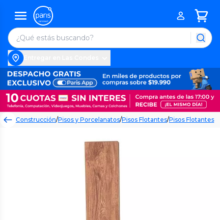
Entregar en Las Condes
Construcción
/
Pisos y Porcelanatos
/
Pisos Flotantes
/
Pisos Flotantes