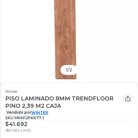
1
/
2
Winter
PISO LAMINADO 8MM TRENDFLOOR
PINO 2,39 M2 CAJA
Vendido por
WINTER
SKU
MKM12PKK77-1
$41.692
(
$41.692 x m2
)